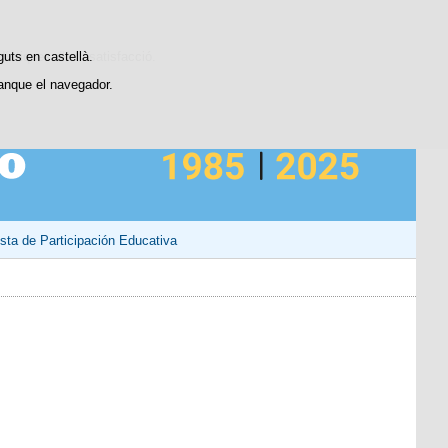
Contacto
dístiques d'ús i satisfacció.
guts en castellà.
anque el navegador.
sta de Participación Educativa