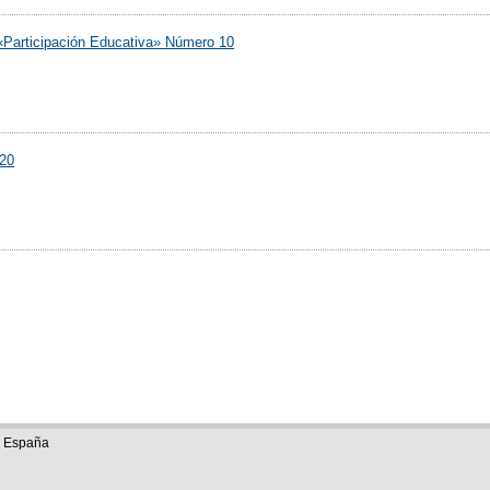
«Participación Educativa» Número 10
020
e España