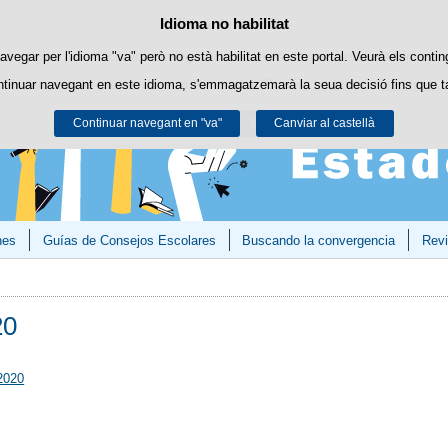
Política de cookies
Idioma no habilitat
Passar al contingut
es pròpies per a facilitar la navegació i cookies de tercers per a obtindre esta
avegar per l'idioma "va" però no està habilitat en este portal. Veurà els contin
ntinuar navegant en este idioma, s'emmagatzemarà la seua decisió fins que t
Podeu obtindre més informació en l'apartat "Cookies" del nostre
avís legal
.
Continuar navegant en "va"
Acceptar
Rebutjar
Canviar al castellà
nes
Guías de Consejos Escolares
Buscando la convergencia
Revi
20
2020