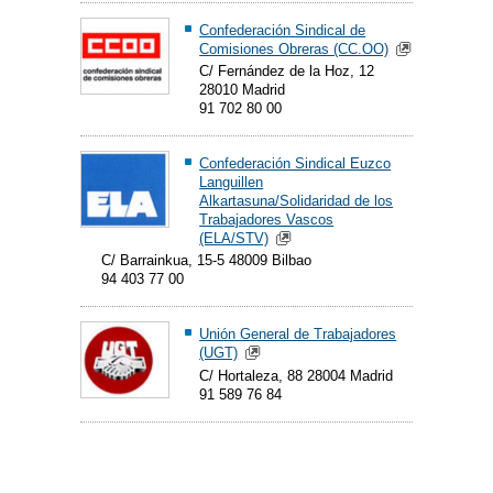
Confederación Sindical de
Comisiones Obreras (CC.OO)
C/ Fernández de la Hoz, 12
28010 Madrid
91 702 80 00
Confederación Sindical Euzco
Languillen
Alkartasuna/Solidaridad de los
Trabajadores Vascos
(ELA/STV)
C/ Barrainkua, 15-5 48009 Bilbao
94 403 77 00
Unión General de Trabajadores
(UGT)
C/ Hortaleza, 88 28004 Madrid
91 589 76 84