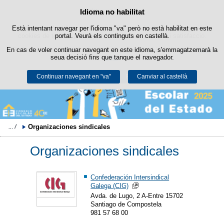
Política de cookies
Idioma no habilitat
Passar al contingut
Està intentant navegar per l'idioma "va" però no està habilitat en este
Este lloc web utilitza cookies pròpies per a facilitar la navegació i
cookies de tercers per a obtindre estadístiques d'ús i satisfacció.
portal. Veurà els continguts en castellà.
En cas de voler continuar navegant en este idioma, s'emmagatzemarà la
Podeu obtindre més informació en l'apartat "Cookies" del nostre
avís
seua decisió fins que tanque el navegador.
legal
.
Continuar navegant en "va"
Acceptar
Rebutjar
Canviar al castellà
Organizaciones sindicales 
Organizaciones sindicales
Confederación Intersindical
Galega (CIG)
Avda. de Lugo, 2 A-Entre 15702
Santiago de Compostela
981 57 68 00