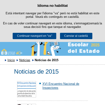
Política de cookies
Idioma no habilitat
Passar al contingut
Està intentant navegar per l'idioma "va" però no està habilitat en este
Este lloc web utilitza cookies pròpies per a facilitar la navegació i
cookies de tercers per a obtindre estadístiques d'ús i satisfacció.
portal. Veurà els continguts en castellà.
En cas de voler continuar navegant en este idioma, s'emmagatzemarà la
Podeu obtindre més informació en l'apartat "Cookies" del nostre
avís
seua decisió fins que tanque el navegador.
legal
.
Continuar navegant en "va"
Acceptar
Rebutjar
Canviar al castellà
Inicio
Noticias
Noticias de 2015
Noticias de 2015
XVI Encuentro Nacional de
Inspectores