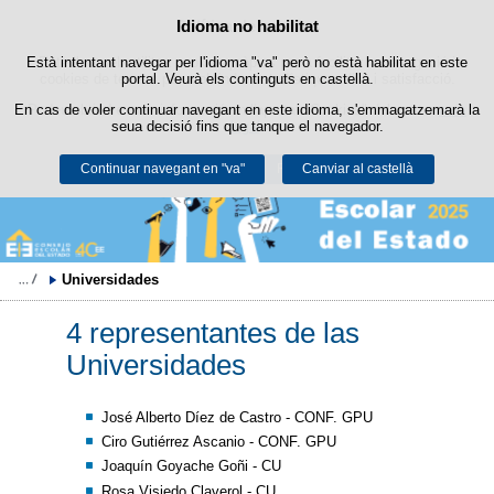
Política de cookies
Idioma no habilitat
Passar al contingut
Està intentant navegar per l'idioma "va" però no està habilitat en este
Este lloc web utilitza cookies pròpies per a facilitar la navegació i
cookies de tercers per a obtindre estadístiques d'ús i satisfacció.
portal. Veurà els continguts en castellà.
En cas de voler continuar navegant en este idioma, s'emmagatzemarà la
Podeu obtindre més informació en l'apartat "Cookies" del nostre
avís
seua decisió fins que tanque el navegador.
legal
.
Continuar navegant en "va"
Acceptar
Rebutjar
Canviar al castellà
Universidades
4 representantes de las
Universidades
José Alberto Díez de Castro - CONF. GPU
Ciro Gutiérrez Ascanio - CONF. GPU
Joaquín Goyache Goñi - CU
Rosa Visiedo Claverol - CU