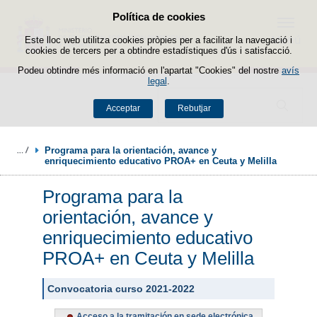
Política de cookies
Passar al contingut
Menú
Este lloc web utilitza cookies pròpies per a facilitar la navegació i
cookies de tercers per a obtindre estadístiques d'ús i satisfacció.
Podeu obtindre més informació en l'apartat "Cookies" del nostre
avís
legal
.
Buscador
Acceptar
Rebutjar
Programa para la orientación, avance y 
enriquecimiento educativo PROA+ en Ceuta y Melilla
Programa para la
orientación, avance y
enriquecimiento educativo
PROA+ en Ceuta y Melilla
Convocatoria curso 2021-2022
Acceso a la tramitación en sede electrónica