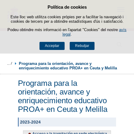
Política de cookies
Passar al contingut
Menú
Este lloc web utilitza cookies pròpies per a facilitar la navegació i
cookies de tercers per a obtindre estadístiques d'ús i satisfacció.
Podeu obtindre més informació en l'apartat "Cookies" del nostre
avís
legal
.
Buscador
Acceptar
Rebutjar
Programa para la orientación, avance y 
enriquecimiento educativo PROA+ en Ceuta y Melilla
Programa para la
orientación, avance y
enriquecimiento educativo
PROA+ en Ceuta y Melilla
2023-2024
Acceso a la tramitación en sede electrónica