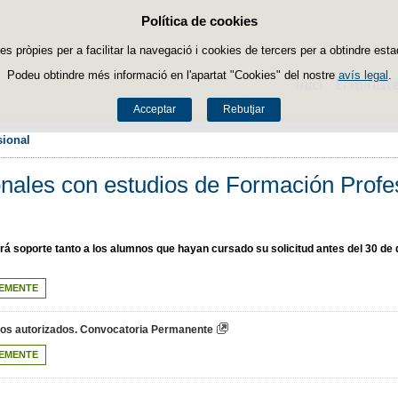
Política de cookies
Passar al contingut
es pròpies per a facilitar la navegació i cookies de tercers per a obtindre esta
Podeu obtindre més informació en l'apartat "Cookies" del nostre
avís legal
.
Inici
El ministe
Acceptar
Rebutjar
ional 
nales con estudios de Formación Profe
dará soporte tanto a los alumnos que hayan cursado su solicitud antes del 30 
EMENTE
ados autorizados. Convocatoria Permanente
EMENTE