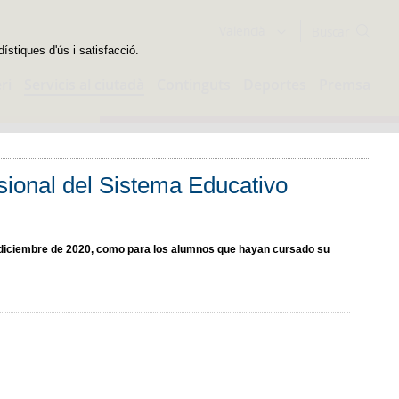
Buscador
Valencià
dístiques d'ús i satisfacció.
ri
Servicis al ciutadà
Continguts
Deportes
Premsa
sional del Sistema Educativo
de diciembre de 2020, como para los alumnos que hayan cursado su