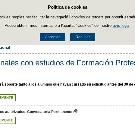
Política de cookies
Passar al contingut
ookies pròpies per facilitar la navegació i cookies de tercers per obtenir estadí
Podeu obtenir més informació a l'apartat "Cookies" del nostre
avís legal
.
Inici
El minist
Acceptar
Rebutjar
ional 
nales con estudios de Formación Profe
dará soporte tanto a los alumnos que hayan cursado su solicitud antes del 30 
EMENTE
ados autorizados. Convocatoria Permanente
EMENTE