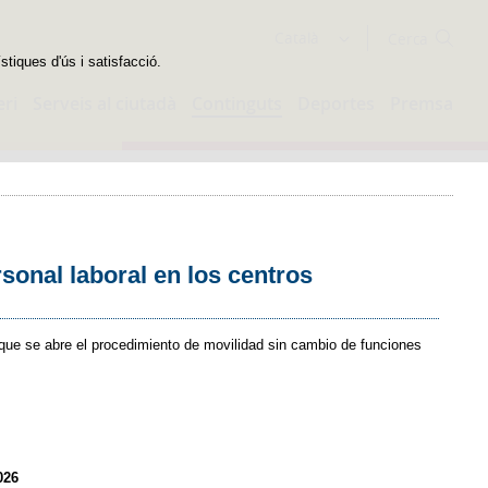
Cercador
Català
stiques d'ús i satisfacció.
eri
Serveis al ciutadà
Continguts
Deportes
Premsa
sonal laboral en los centros
 que se abre el procedimiento de movilidad sin cambio de funciones
026