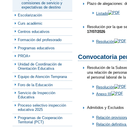
comisiones de servicio y
Plazo de alegaciones: de
expectativas de destino
Listado
Escolarización
Curs acadèmic
Resolución por la que s
Centros educativos
17/07/2026
Formación del profesorado
Resolución
Programas educativos
Convocatoria per
PROA+
Unidad de Coordinación de
Resolución de la Subsecr
Orientación Educativa
una relación de personas
Equipo de Atención Temprana
el personal laboral de l
Foro de la Educación
Resolución
Servicio de Inspección
Anexo III
Educativa
Proceso selectivo inspección
Admitidos y Excluidos
educativa 2025
Relación provision
Programas de Cooperación
Territorial (PCT)
Relación definitiv