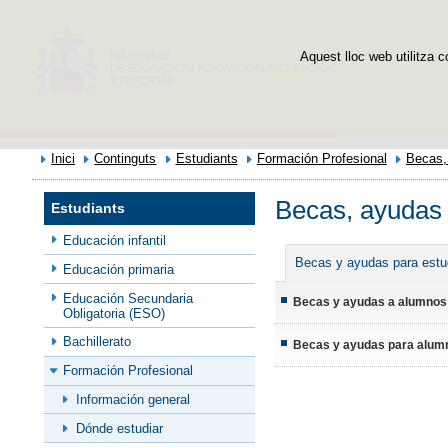
Aquest lloc web utilitza c
Inici
Continguts
Estudiants
Formación Profesional
Becas,
Becas, ayudas
Estudiants
Educación infantil
Becas y ayudas para estu
Educación primaria
Educación Secundaria
Becas y ayudas a alumnos 
Obligatoria (ESO)
Bachillerato
Becas y ayudas para alumn
Formación Profesional
Información general
Dónde estudiar