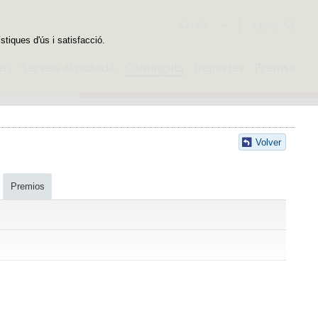
Cercador
Català
stiques d'ús i satisfacció.
eri
Serveis al ciutadà
Continguts
Deportes
Premsa
Volver
Premios