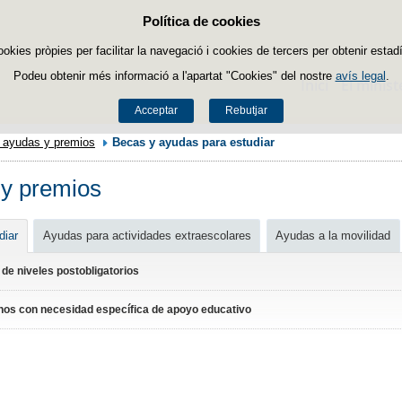
Política de cookies
Passar al contingut
ookies pròpies per facilitar la navegació i cookies de tercers per obtenir estadí
Podeu obtenir més informació a l'apartat "Cookies" del nostre
avís legal
.
Inici
El minist
Acceptar
Rebutjar
 ayudas y premios
Becas y ayudas para estudiar
 y premios
diar
Ayudas para actividades extraescolares
Ayudas a la movilidad
de niveles postobligatorios
os con necesidad específica de apoyo educativo