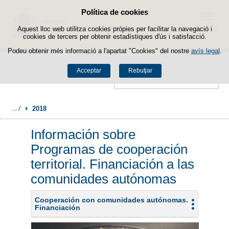
Política de cookies
Passar al contingut
Menú
Aquest lloc web utilitza cookies pròpies per facilitar la navegació i
cookies de tercers per obtenir estadístiques d'ús i satisfacció.
Podeu obtenir més informació a l'apartat "Cookies" del nostre
avís legal
.
Acceptar
Rebutjar
Cercador
2018
Información sobre
Programas de cooperación
territorial. Financiación a las
comunidades autónomas
Cooperación con comunidades autónomas.
Financiación