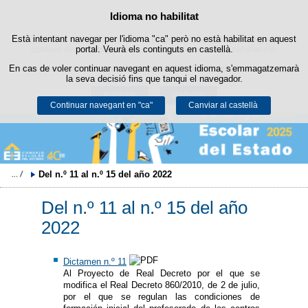
Política de cookies
Idioma no habilitat
Passar al contingut
Està intentant navegar per l'idioma "ca" però no està habilitat en aquest
Aquest lloc web utilitza cookies pròpies per facilitar la navegació i
cookies de tercers per obtenir estadístiques d'ús i satisfacció.
portal. Veurà els continguts en castellà.
En cas de voler continuar navegant en aquest idioma, s'emmagatzemarà
Podeu obtenir més informació a l'apartat "Cookies" del nostre
avís legal
.
la seva decisió fins que tanqui el navegador.
Acceptar
Rebutjar
Continuar navegant en "ca"
Canviar al castellà
Del n.º 11 al n.º 15 del año 2022
Del n.º 11 al n.º 15 del año
2022
Dictamen n.º 11
Al Proyecto de Real Decreto por el que se
modifica el Real Decreto 860/2010, de 2 de julio,
por el que se regulan las condiciones de