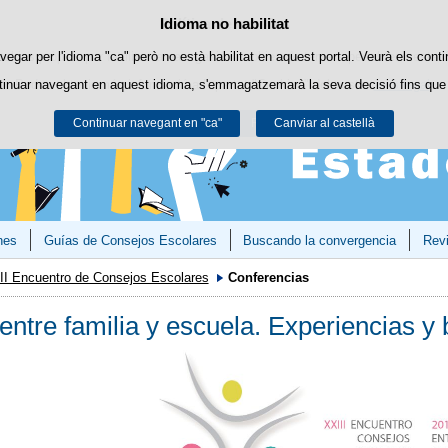
Política de cookies
Idioma no habilitat
Passar al contingut
ookies pròpies per facilitar la navegació i cookies de tercers per obtenir estadí
vegar per l'idioma "ca" però no està habilitat en aquest portal. Veurà els conti
tinuar navegant en aquest idioma, s'emmagatzemarà la seva decisió fins que 
Podeu obtenir més informació a l'apartat "Cookies" del nostre
avís legal
.
Continuar navegant en "ca"
Acceptar
Rebutjar
Canviar al castellà
nes
Guías de Consejos Escolares
Buscando la convergencia
Revi
II Encuentro de Consejos Escolares
Conferencias
entre familia y escuela. Experiencias y