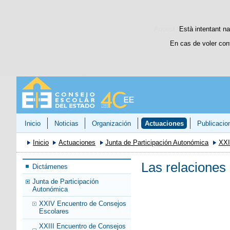
Aquest lloc web utilitza c
Està intentant na
En cas de voler con
Inicio
Noticias
Organización
Actuaciones
Publicacio
Inicio
Actuaciones
Junta de Participación Autonómica
XXI
Las relaciones 
Dictámenes
Junta de Participación
Autonómica
XXIV Encuentro de Consejos
Escolares
XXIII Encuentro de Consejos