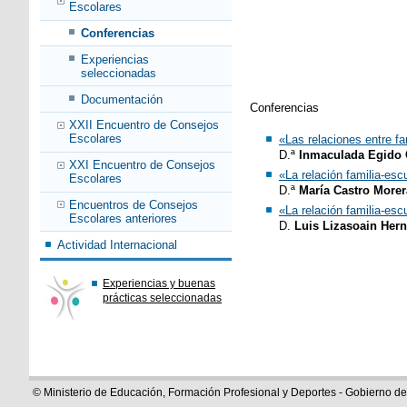
Escolares
Conferencias
Experiencias
seleccionadas
Documentación
Conferencias
XXII Encuentro de Consejos
Escolares
«Las relaciones entre fa
D.ª
Inmaculada Egido 
XXI Encuentro de Consejos
«La relación familia-esc
Escolares
D.ª
María Castro Morer
Encuentros de Consejos
«La relación familia-esc
Escolares anteriores
D.
Luis Lizasoain Her
Actividad Internacional
Experiencias y buenas
prácticas seleccionadas
© Ministerio de Educación, Formación Profesional y Deportes - Gobierno d