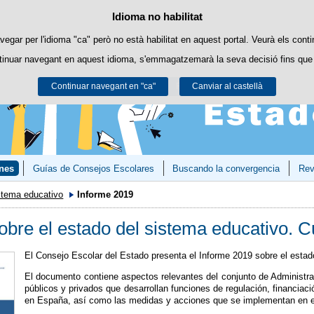
Política de cookies
Idioma no habilitat
Passar al contingut
ookies pròpies per facilitar la navegació i cookies de tercers per obtenir estadí
vegar per l'idioma "ca" però no està habilitat en aquest portal. Veurà els conti
tinuar navegant en aquest idioma, s'emmagatzemarà la seva decisió fins que 
Podeu obtenir més informació a l'apartat "Cookies" del nostre
avís legal
.
Continuar navegant en "ca"
Acceptar
Rebutjar
Canviar al castellà
nes
Guías de Consejos Escolares
Buscando la convergencia
Rev
istema educativo
Informe 2019
obre el estado del sistema educativo. 
El Consejo Escolar del Estado presenta el Informe 2019 sobre el estad
El documento contiene aspectos relevantes del conjunto de Administra
públicos y privados que desarrollan funciones de regulación, financiaci
en España, así como las medidas y acciones que se implementan en e