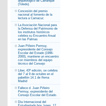
arqueológico de Carranque
(Toledo).
Concesión del premio
nacional al fomento de la
lectura a Camacuc
La Asociación Nacional para
la Defensa del Patrimonio de
los institutos históricos
celebra su Encuentro Anual
en las Palmas
Juan Piñeiro Permuy,
expresidente del Consejo
Escolar del Estado (1996-
2000), mantiene un encuentro
con miembros del equipo
técnico del Consejo
Liber, 43ª edición, se celebra
del 7 al 9 de octubre en el
pabellón 14.1 de Ifema
Madrid
Fallece d. Juan Piñeiro
Permuy, expresidente del
Consejo Escolar del Estado.
Día Internacional del
Estudiantado hoy, lunes, 17