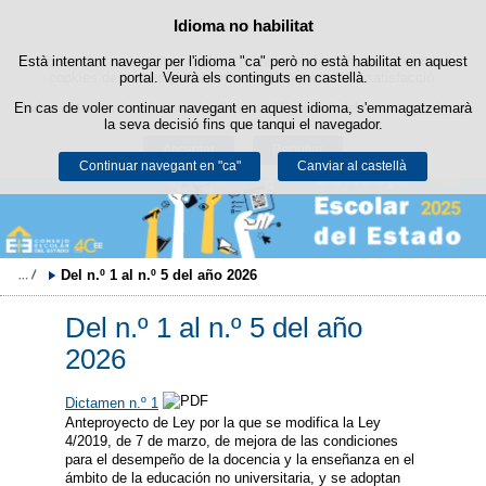
Política de cookies
Idioma no habilitat
Passar al contingut
Està intentant navegar per l'idioma "ca" però no està habilitat en aquest
Aquest lloc web utilitza cookies pròpies per facilitar la navegació i
cookies de tercers per obtenir estadístiques d'ús i satisfacció.
portal. Veurà els continguts en castellà.
En cas de voler continuar navegant en aquest idioma, s'emmagatzemarà
Podeu obtenir més informació a l'apartat "Cookies" del nostre
avís legal
.
la seva decisió fins que tanqui el navegador.
Acceptar
Rebutjar
Continuar navegant en "ca"
Canviar al castellà
Del n.º 1 al n.º 5 del año 2026
Del n.º 1 al n.º 5 del año
2026
Dictamen n.º 1
Anteproyecto de Ley por la que se modifica la Ley
4/2019, de 7 de marzo, de mejora de las condiciones
para el desempeño de la docencia y la enseñanza en el
ámbito de la educación no universitaria, y se adoptan