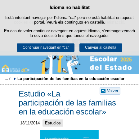
Política de cookies
Idioma no habilitat
Passar al contingut
Està intentant navegar per l'idioma "ca" però no està habilitat en aquest
Aquest lloc web utilitza cookies pròpies per facilitar la navegació i
cookies de tercers per obtenir estadístiques d'ús i satisfacció.
portal. Veurà els continguts en castellà.
En cas de voler continuar navegant en aquest idioma, s'emmagatzemarà
Podeu obtenir més informació a l'apartat "Cookies" del nostre
avís legal
.
la seva decisió fins que tanqui el navegador.
Acceptar
Rebutjar
Continuar navegant en "ca"
Canviar al castellà
La participación de las familias en la educación escolar
Volver
Estudio «La
participación de las familias
en la educación escolar»
18/11/2014
Estudios