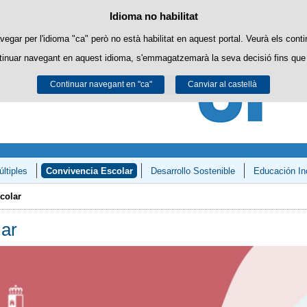
Política de cookies
Idioma no habilitat
Passar al contingut
ookies pròpies per facilitar la navegació i cookies de tercers per obtenir estadí
vegar per l'idioma "ca" però no està habilitat en aquest portal. Veurà els conti
tinuar navegant en aquest idioma, s'emmagatzemarà la seva decisió fins que 
Podeu obtenir més informació a l'apartat "Cookies" del nostre
avís legal
.
Continuar navegant en "ca"
Acceptar
Rebutjar
Canviar al castellà
ltiples
Convivencia Escolar
Desarrollo Sostenible
Educación In
y Matemáticas»
colar
ar