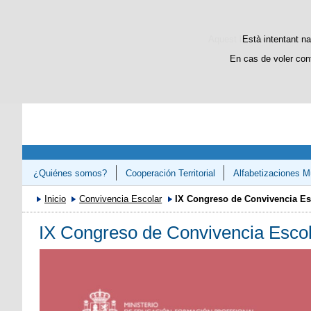
Aquest lloc web utilitza c
Està intentant na
En cas de voler con
¿Quiénes somos?
Cooperación Territorial
Alfabetizaciones Mú
Congreso «Avanzando en el Refuerzo de la Competencias Lectora 
Inicio
Convivencia Escolar
IX Congreso de Convivencia Es
IX Congreso de Convivencia Escol