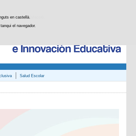
Cercador
SGCTIE
Blog
stiques d'ús i satisfacció.
nguts en castellà.
tanqui el navegador.
clusiva
Salud Escolar