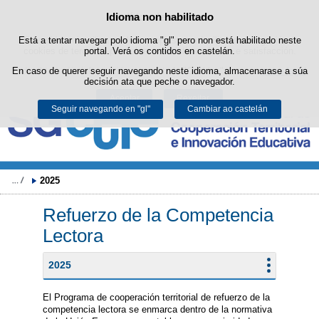
Buscad
Idioma non habilitado
Política de cookies
Saltar ao contido
Está a tentar navegar polo idioma "gl" pero non está habilitado neste
Este sitio web utiliza cookies propias para facilitar a navegación e
cookies de terceiros para obter estatísticas de uso e satisfacción.
portal. Verá os contidos en castelán.
Pode obter máis información no apartado "Cookies" do noso
En caso de querer seguir navegando neste idioma, almacenarase a súa
aviso legal
.
decisión ata que peche o navegador.
Aceptar
Rexeitar
Seguir navegando en "gl"
Cambiar ao castelán
2025
Refuerzo de la Competencia
Lectora
2025
El Programa de cooperación territorial de refuerzo de la
competencia lectora se enmarca dentro de la normativa