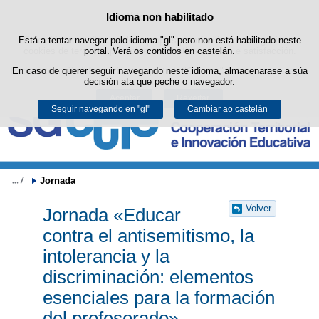
Buscad
Idioma non habilitado
Política de cookies
Saltar ao contido
Está a tentar navegar polo idioma "gl" pero non está habilitado neste
Este sitio web utiliza cookies propias para facilitar a navegación e
cookies de terceiros para obter estatísticas de uso e satisfacción.
portal. Verá os contidos en castelán.
Pode obter máis información no apartado "Cookies" do noso
En caso de querer seguir navegando neste idioma, almacenarase a súa
aviso legal
.
decisión ata que peche o navegador.
Aceptar
Rexeitar
Seguir navegando en "gl"
Cambiar ao castelán
Jornada
Volver
Jornada «Educar
contra el antisemitismo, la
intolerancia y la
discriminación: elementos
esenciales para la formación
del profesorado»