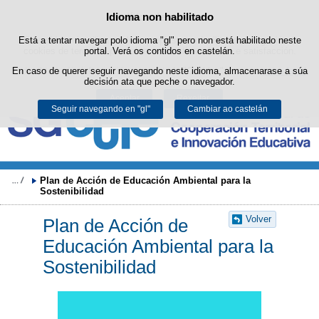
Buscad
Idioma non habilitado
Política de cookies
Saltar ao contido
Está a tentar navegar polo idioma "gl" pero non está habilitado neste
Este sitio web utiliza cookies propias para facilitar a navegación e
cookies de terceiros para obter estatísticas de uso e satisfacción.
portal. Verá os contidos en castelán.
Pode obter máis información no apartado "Cookies" do noso
En caso de querer seguir navegando neste idioma, almacenarase a súa
aviso legal
.
decisión ata que peche o navegador.
Aceptar
Rexeitar
Seguir navegando en "gl"
Cambiar ao castelán
Plan de Acción de Educación Ambiental para la 
Sostenibilidad
Volver
Plan de Acción de
Educación Ambiental para la
Sostenibilidad