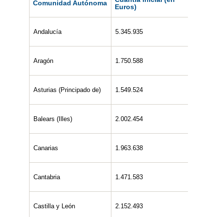
Comunidad Autónoma
Euros)
Euros
Andalucía
5.345.935
2.646.
Aragón
1.750.588
859.04
Asturias (Principado de)
1.549.524
771.69
Balears (Illes)
2.002.454
1.001.
Canarias
1.963.638
973.38
Cantabria
1.471.583
707.12
Castilla y León
2.152.493
1.060.