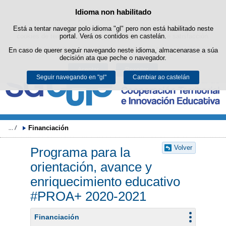
Buscad
Idioma non habilitado
Política de cookies
Saltar ao contido
Está a tentar navegar polo idioma "gl" pero non está habilitado neste
Este sitio web utiliza cookies propias para facilitar a navegación e
cookies de terceiros para obter estatísticas de uso e satisfacción.
portal. Verá os contidos en castelán.
Pode obter máis información no apartado "Cookies" do noso
En caso de querer seguir navegando neste idioma, almacenarase a súa
aviso legal
.
decisión ata que peche o navegador.
Aceptar
Rexeitar
Seguir navegando en "gl"
Cambiar ao castelán
Financiación 
Volver
Programa para la
orientación, avance y
enriquecimiento educativo
#PROA+ 2020-2021
Financiación