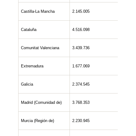
Castilla-La Mancha
2.145.005
1.075.
Cataluña
4.516.098
2.277.
Comunitat Valenciana
3.439.736
1.839.
Extremadura
1.677.069
823.17
Galicia
2.374.545
1.179.
Madrid (Comunidad de)
3.768.353
1.904.
Murcia (Región de)
2.230.945
1.083.