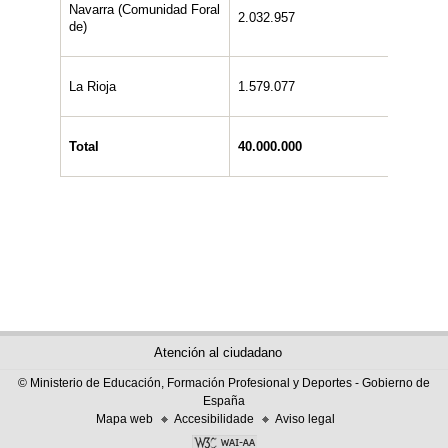
Navarra (Comunidad Foral
2.032.957
1.006.
de)
La Rioja
1.579.077
790.86
Total
40.000.000
20.000
Atención al ciudadano
© Ministerio de Educación, Formación Profesional y Deportes - Gobierno de
España
Mapa web
Accesibilidade
Aviso legal