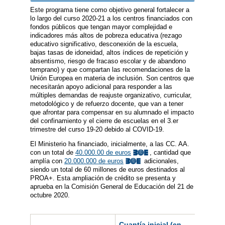
Este programa tiene como objetivo general fortalecer a
lo largo del curso 2020-21 a los centros financiados con
fondos públicos que tengan mayor complejidad e
indicadores más altos de pobreza educativa (rezago
educativo significativo, desconexión de la escuela,
bajas tasas de idoneidad, altos índices de repetición y
absentismo, riesgo de fracaso escolar y de abandono
temprano) y que compartan las recomendaciones de la
Unión Europea en materia de inclusión. Son centros que
necesitarán apoyo adicional para responder a las
múltiples demandas de reajuste organizativo, curricular,
metodológico y de refuerzo docente, que van a tener
que afrontar para compensar en su alumnado el impacto
del confinamiento y el cierre de escuelas en el 3.er
trimestre del curso 19-20 debido al COVID-19.
El Ministerio ha financiado, inicialmente, a las CC. AA.
con un total de
40.000.00 de euros
, cantidad que
amplía con
20.000.000 de euros
adicionales,
siendo un total de 60 millones de euros destinados al
PROA+. Esta ampliación de crédito se presenta y
aprueba en la Comisión General de Educación del 21 de
octubre 2020.
Cuantía inicial (en
2ª Cua