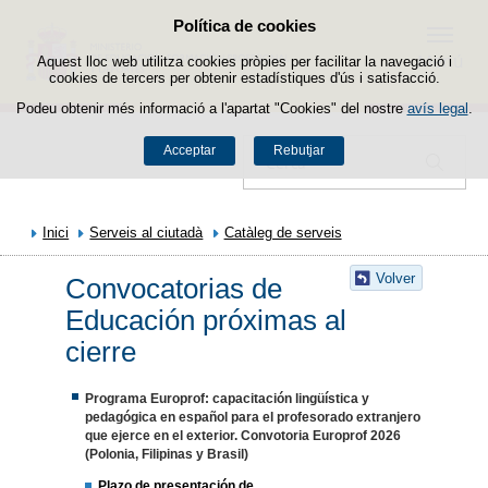
Política de cookies
Passar al contingut
Menú
Aquest lloc web utilitza cookies pròpies per facilitar la navegació i
cookies de tercers per obtenir estadístiques d'ús i satisfacció.
Podeu obtenir més informació a l'apartat "Cookies" del nostre
avís legal
.
Acceptar
Rebutjar
Cercador
Inici
Serveis al ciutadà
Catàleg de serveis
Volver
Convocatorias de
Educación próximas al
cierre
Programa Europrof: capacitación lingüística y
pedagógica en español para el profesorado extranjero
que ejerce en el exterior. Convotoria Europrof 2026
(Polonia, Filipinas y Brasil)
Plazo de presentación de