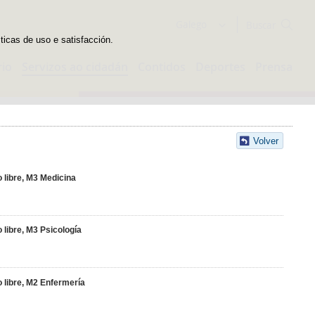
Buscador
Galego
sticas de uso e satisfacción.
rio
Servizos ao cidadán
Contidos
Deportes
Prensa
Volver
o libre, M3 Medicina
 libre, M3 Psicología
o libre, M2 Enfermería