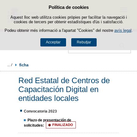
Política de cookies
Passar al contingut
Menú
Aquest lloc web utilitza cookies pròpies per facilitar la navegació i
cookies de tercers per obtenir estadístiques d'ús i satisfacció.
Podeu obtenir més informació a l'apartat "Cookies" del nostre
avís legal
.
Acceptar
Rebutjar
Cercador
ficha
Red Estatal de Centros de
Capacitación Digital en
entidades locales
Convocatoria 2023
Plazo de presentación de
solicitudes:
FINALIZADO