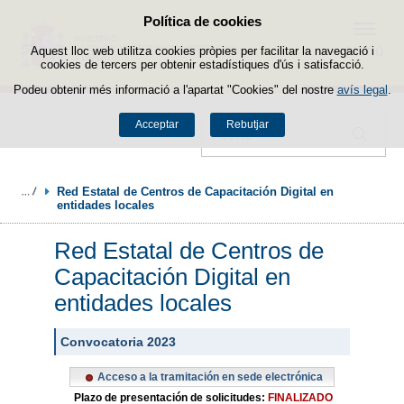
Política de cookies
Passar al contingut
Menú
Aquest lloc web utilitza cookies pròpies per facilitar la navegació i
cookies de tercers per obtenir estadístiques d'ús i satisfacció.
Podeu obtenir més informació a l'apartat "Cookies" del nostre
avís legal
.
Acceptar
Rebutjar
Cercador
Red Estatal de Centros de Capacitación Digital en 
entidades locales
Red Estatal de Centros de
Capacitación Digital en
entidades locales
Convocatoria 2023
Acceso a la tramitación en sede electrónica
Plazo de presentación de solicitudes:
FINALIZADO