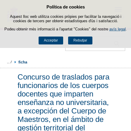
Política de cookies
Passar al contingut
Menú
Aquest lloc web utilitza cookies pròpies per facilitar la navegació i
cookies de tercers per obtenir estadístiques d'ús i satisfacció.
Podeu obtenir més informació a l'apartat "Cookies" del nostre
avís legal
.
Acceptar
Rebutjar
Cercador
ficha
Concurso de traslados para
funcionarios de los cuerpos
docentes que imparten
enseñanza no universitaria,
a excepción del Cuerpo de
Maestros, en el ámbito de
gestión territorial del