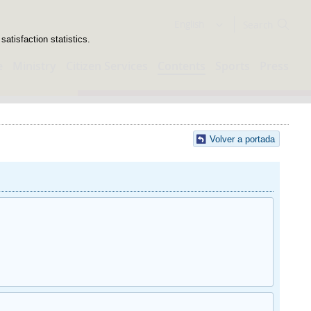
Search
English
atisfaction statistics.
e
Ministry
Citizen Services
Contents
Sports
Press
Volver a portada