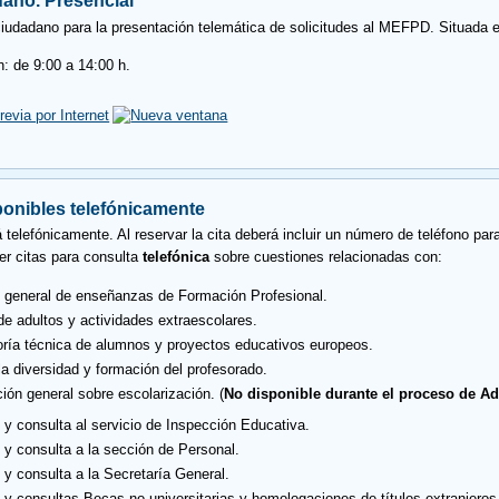
dano. Presencial
ciudadano para la presentación telemática de solicitudes al MEFPD. Situada en
n: de 9:00 a 14:00 h.
revia por Internet
ponibles telefónicamente
 telefónicamente. Al reservar la cita deberá incluir un número de teléfono 
er citas para consulta
telefónica
sobre cuestiones relacionadas con:
 general de enseñanzas de Formación Profesional.
e adultos y actividades extraescolares.
ía técnica de alumnos y proyectos educativos europeos.
la diversidad y formación del profesorado.
ión general sobre escolarización. (
No disponible durante el proceso de A
 y consulta al servicio de Inspección Educativa.
 y consulta a la sección de Personal.
 y consulta a la Secretaría General.
 y consultas Becas no universitarias y homologaciones de títulos extranjeros 