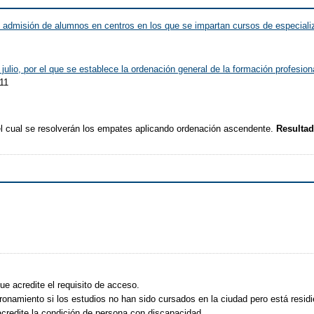
 admisión de alumnos en centros en los que se impartan cursos de especializ
julio, por el que se establece la ordenación general de la formación profesio
011
del cual se resolverán los empates aplicando ordenación ascendente.
Resultad
ue acredite el requisito de acceso.
onamiento si los estudios no han sido cursados en la ciudad pero está residi
redite la condición de persona con discapacidad.