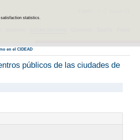
Search
English
atisfaction statistics.
e
Ministry
Citizen Services
Contents
Sports
Press
como en el CIDEAD
ntros públicos de las ciudades de