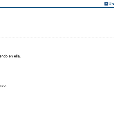
Up
endo en ella.
rso.