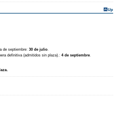
Up
ra de septiembre:
30 de julio
.
era definitiva (admitidos sin plaza).:
4 de septiembre
.
laza.