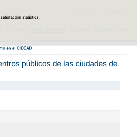
Search
English
atisfaction statistics.
e
Ministry
Citizen Services
Contents
Sports
Press
como en el CIDEAD
ntros públicos de las ciudades de