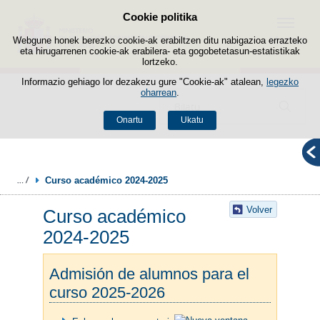
Cookie politika
Edukira salto egin
Menua
Webgune honek berezko cookie-ak erabiltzen ditu nabigazioa errazteko
eta hirugarrenen cookie-ak erabilera- eta gogobetetasun-estatistikak
lortzeko.
Informazio gehiago lor dezakezu gure "Cookie-ak" atalean,
legezko
oharrean
.
Bilatzailea
Onartu
Ukatu
Curso académico 2024-2025
Volver
Curso académico
2024-2025
Admisión de alumnos para el
curso 2025-2026