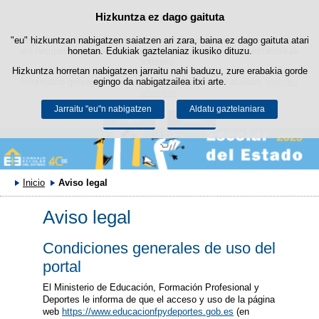
Hizkuntza ez dago gaituta
Cookie politika
Edukira salto egin
"eu" hizkuntzan nabigatzen saiatzen ari zara, baina ez dago gaituta atari
Webgune honek berezko cookie-ak erabiltzen ditu nabigazioa errazteko
eta hirugarrenen cookie-ak erabilera- eta gogobetetasun-estatistikak
honetan. Edukiak gaztelaniaz ikusiko dituzu.
lortzeko.
Hizkuntza horretan nabigatzen jarraitu nahi baduzu, zure erabakia gorde
Informazio gehiago lor dezakezu gure "Cookie-ak" atalean,
egingo da nabigatzailea itxi arte.
legezko
oharrean
.
Jarraitu "eu"n nabigatzen
Aldatu gaztelaniara
Onartu
Ukatu
Inicio
Aviso legal
Aviso legal
Condiciones generales de uso del
portal
El Ministerio de Educación, Formación Profesional y
Deportes le informa de que el acceso y uso de la página
web
https://www.educacionfpydeportes.gob.es
(en