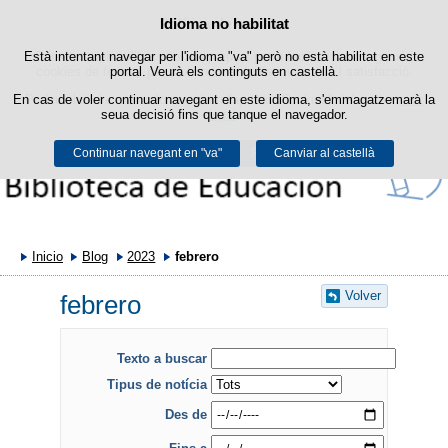
Política de cookies
Idioma no habilitat
Passar al contingut
Està intentant navegar per l'idioma "va" però no està habilitat en este
Este lloc web utilitza cookies pròpies per a facilitar la navegació i
cookies de tercers per a obtindre estadístiques d'ús i satisfacció.
portal. Veurà els continguts en castellà.
En cas de voler continuar navegant en este idioma, s'emmagatzemarà la
Podeu obtindre més informació en l'apartat "Cookies" del nostre
avís
seua decisió fins que tanque el navegador.
legal
.
Continuar navegant en "va"
Acceptar
Rebutjar
Canviar al castellà
Inicio
Blog
2023
febrero
Volver
febrero
Texto a buscar
Tipus de notícia
Des de