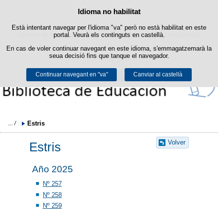
Política de cookies
Idioma no habilitat
Passar al contingut
Està intentant navegar per l'idioma "va" però no està habilitat en este
Este lloc web utilitza cookies pròpies per a facilitar la navegació i
cookies de tercers per a obtindre estadístiques d'ús i satisfacció.
portal. Veurà els continguts en castellà.
En cas de voler continuar navegant en este idioma, s'emmagatzemarà la
Podeu obtindre més informació en l'apartat "Cookies" del nostre
avís
seua decisió fins que tanque el navegador.
legal
.
Continuar navegant en "va"
Acceptar
Rebutjar
Canviar al castellà
Estris 
Volver
Estris
Año 2025
Nº 257
Nº 258
Nº 259