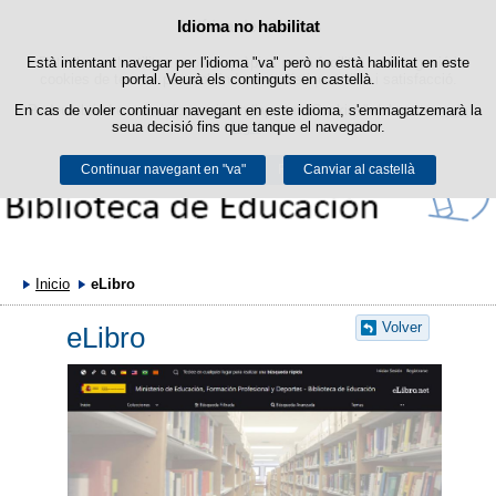
Política de cookies
Idioma no habilitat
Passar al contingut
Està intentant navegar per l'idioma "va" però no està habilitat en este
Este lloc web utilitza cookies pròpies per a facilitar la navegació i
cookies de tercers per a obtindre estadístiques d'ús i satisfacció.
portal. Veurà els continguts en castellà.
En cas de voler continuar navegant en este idioma, s'emmagatzemarà la
Podeu obtindre més informació en l'apartat "Cookies" del nostre
avís
seua decisió fins que tanque el navegador.
legal
.
Continuar navegant en "va"
Acceptar
Rebutjar
Canviar al castellà
Inicio
eLibro
Volver
eLibro