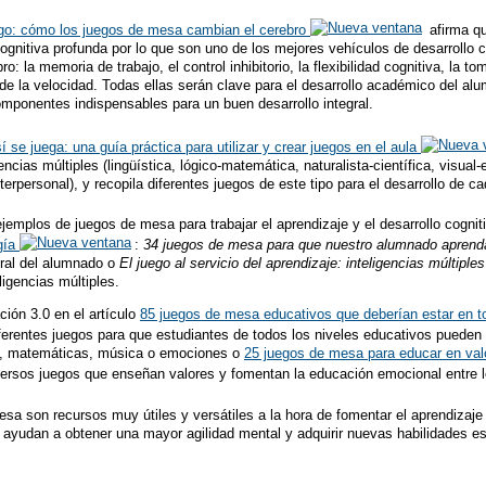
ego: cómo los juegos de mesa cambian el cerebro
afirma q
ognitiva profunda por lo que son uno de los mejores vehículos de desarrollo co
o: la memoria de trabajo, el control inhibitorio, la flexibilidad cognitiva, la t
de la velocidad. Todas ellas serán clave para el desarrollo académico del al
mponentes indispensables para un buen desarrollo integral.
í se juega: una guía práctica para utilizar y crear juegos en el aula
ncias múltiples (lingüística, lógico-matemática, naturalista-científica, visual-
nterpersonal), y recopila diferentes juegos de este tipo para el desarrollo de c
mplos de juegos de mesa para trabajar el aprendizaje y el desarrollo cognitiv
gía
:
34 juegos de mesa para que nuestro alumnado aprend
egral del alumnado o
El juego al servicio del aprendizaje: inteligencias múltipl
ligencias múltiples.
ción 3.0 en el artículo
85 juegos de mesa educativos que deberían estar en t
erentes juegos para que estudiantes de todos los niveles educativos pueden t
s, matemáticas, música o emociones o
25 juegos de mesa para educar en va
ersos juegos que enseñan valores y fomentan la educación emocional entre l
mesa son recursos muy útiles y versátiles a la hora de fomentar el aprendizaj
 ayudan a obtener una mayor agilidad mental y adquirir nuevas habilidades es