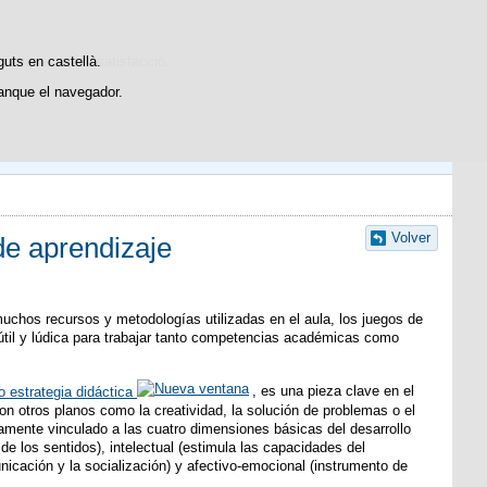
Contacto
dístiques d'ús i satisfacció.
guts en castellà.
anque el navegador.
Volver
de aprendizaje
 muchos recursos y metodologías utilizadas en el aula, los juegos de
til y lúdica para trabajar tanto competencias académicas como
 estrategia didáctica
, es una pieza clave en el
on otros planos como la creatividad, la solución de problemas o el
amente vinculado a las cuatro dimensiones básicas del desarrollo
y de los sentidos), intelectual (estimula las capacidades del
nicación y la socialización) y afectivo-emocional (instrumento de