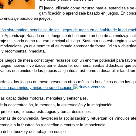
El juego utilizado como recurso para el aprendizaje s
gamificación o aprendizaje basado en juegos. En concr
aprendizaje basado en juegos.
ión sistemática: beneficios de los juegos de mesa en el ámbito de la educac
, el Aprendizaje Basado en el Juego se define como un tipo de aprendizaje act
zaje utilizando como recurso principal el juego. Sustenta una estrategia inno
r motivacional ya que permite al alumnado aprender de forma lúdica y diverti
ón y recompensa inmediata.
os juegos de mesa constituyen recursos con un enorme potencial para favorec
 juegos nuevos inventados por el docente, son herramientas didácticas que pe
zar los contenidos de las propias asignaturas así como a desarrollar las dife
rrículo, los juegos de mesa presentan otros múltiples beneficios como los qu
 mesa para niños y niñas en su educación
:
 las capacidades motoras, mentales y sensoriales.
de la concentración, la memoria, la observación y la imaginación.
problemas, elaborar estrategias y tomar decisiones.
ormas de convivencia, favorecen la socialización y refuerzan los vínculos afe
erancia a la frustración y enseñan a controlar la impaciencia.
 del esfuerzo y del trabajo en equipo.