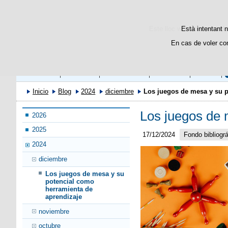
Este lloc web utilitza cooki
Està intentant n
En cas de voler co
Biblioteca
Catálogo
Colecciones
Servicios
eLibro
Inicio
Blog
2024
diciembre
Los juegos de mesa y su p
Los juegos de 
2026
2025
17/12/2024
Fondo bibliográ
2024
diciembre
Los juegos de mesa y su
potencial como
herramienta de
aprendizaje
noviembre
octubre