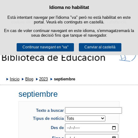
Política de cookies
Idioma no habilitat
Passar al contingut
Està intentant navegar per l'idioma "va" però no està habilitat en este
Este lloc web utilitza cookies pròpies per a facilitar la navegació i
cookies de tercers per a obtindre estadístiques d'ús i satisfacció.
portal. Veurà els continguts en castellà.
En cas de voler continuar navegant en este idioma, s'emmagatzemarà la
Podeu obtindre més informació en l'apartat "Cookies" del nostre
avís
seua decisió fins que tanque el navegador.
legal
.
Continuar navegant en "va"
Acceptar
Rebutjar
Canviar al castellà
Inicio
Blog
2023
septiembre
septiembre
Texto a buscar
Tipus de notícia
Des de