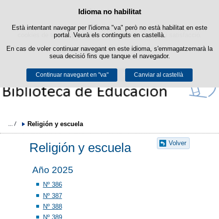
Política de cookies
Idioma no habilitat
Passar al contingut
Està intentant navegar per l'idioma "va" però no està habilitat en este
Este lloc web utilitza cookies pròpies per a facilitar la navegació i
cookies de tercers per a obtindre estadístiques d'ús i satisfacció.
portal. Veurà els continguts en castellà.
En cas de voler continuar navegant en este idioma, s'emmagatzemarà la
Podeu obtindre més informació en l'apartat "Cookies" del nostre
avís
seua decisió fins que tanque el navegador.
legal
.
Continuar navegant en "va"
Acceptar
Rebutjar
Canviar al castellà
Religión y escuela
Volver
Religión y escuela
Año 2025
Nº 386
Nº 387
Nº 388
Nº 389