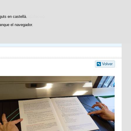
Contacto
dístiques d'ús i satisfacció.
guts en castellà.
anque el navegador.
Volver