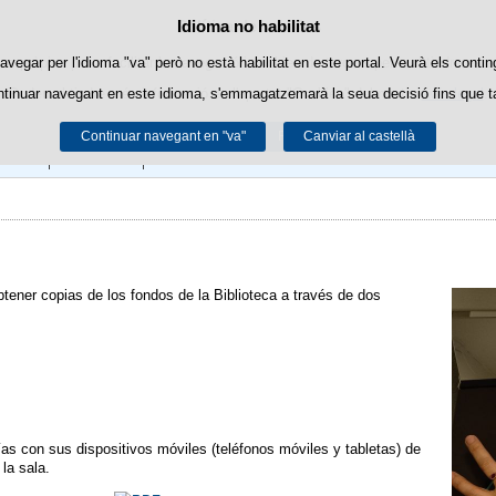
Política de cookies
Idioma no habilitat
Passar al contingut
es pròpies per a facilitar la navegació i cookies de tercers per a obtindre esta
avegar per l'idioma "va" però no està habilitat en este portal. Veurà els contin
ntinuar navegant en este idioma, s'emmagatzemarà la seua decisió fins que t
Podeu obtindre més informació en l'apartat "Cookies" del nostre
avís legal
.
Continuar navegant en "va"
Acceptar
Rebutjar
Canviar al castellà
Blog
Mi Cuenta
Acceso y Horario
obtener copias de los fondos de la Biblioteca a través de dos
fías con sus dispositivos móviles (teléfonos móviles y tabletas) de
la sala.