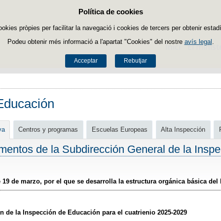
Política de cookies
Passar al contingut
ookies pròpies per facilitar la navegació i cookies de tercers per obtenir estadí
Podeu obtenir més informació a l'apartat "Cookies" del nostre
avís legal
.
Inici
El minist
Acceptar
Rebutjar
Educación
va
Centros y programas
Escuelas Europeas
Alta Inspección
mentos de la Subdirección General de la Insp
e 19 de marzo, por el que se desarrolla la estructura orgánica básica de
n de la Inspección de Educación para el cuatrienio 2025-2029