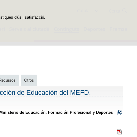
Cercador
Català
stiques d'ús i satisfacció.
eri
Serveis al ciutadà
Continguts
Deportes
Premsa
Recursos
Otros
ección de Educación del MEFD.
l Ministerio de Educación, Formación Profesional y Deportes