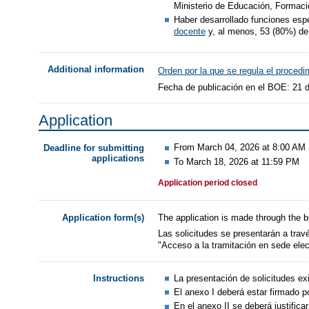
Ministerio de Educación, Formaci
Haber desarrollado funciones esp
docente
y, al menos, 53 (80%) de 
Additional information
Orden por la que se regula el procedi
Fecha de publicación en el BOE: 21 d
Application
From March 04, 2026 at 8:00 AM
Deadline for submitting
applications
To March 18, 2026 at 11:59 PM
Application period closed
The application is made through the b
Application form(s)
Las solicitudes se presentarán a trav
"Acceso a la tramitación en sede elec
La presentación de solicitudes ex
Instructions
El anexo I deberá estar firmado p
En el anexo II se deberá justifica