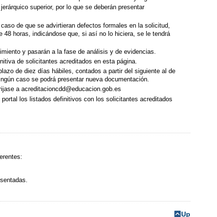
jerárquico superior, por lo que se deberán presentar
 caso de que se advirtieran defectos formales en la solicitud,
 48 horas, indicándose que, si así no lo hiciera, se le tendrá
imiento y pasarán a la fase de análisis y de evidencias.
initiva de solicitantes acreditados en esta página.
plazo de diez días hábiles, contados a partir del siguiente al de
ningún caso se podrá presentar nueva documentación.
dirijase a acreditacioncdd@educacion.gob.es
rtal los listados definitivos con los solicitantes acreditados
erentes:
esentadas.
Up