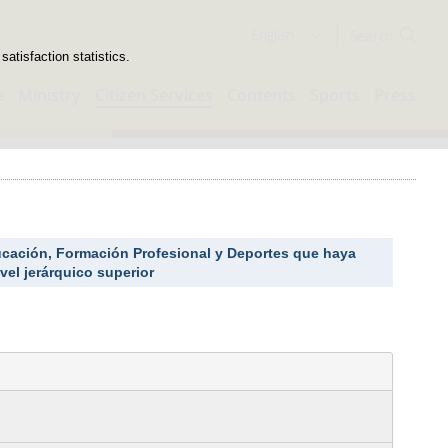
Search
English
atisfaction statistics.
e
Ministry
Citizen Services
Contents
Sports
Press
ducación, Formación Profesional y Deportes que haya
el jerárquico superior