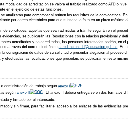
sta modalidad de acreditación se valora el trabajo realizado como ATD o nivel 
te en el ejercicio de estas funciones.
 se analizarán para comprobar si reúnen los requisitos de la convocatoria. En
itante por correo electrónico para que subsane la falta en un plazo máximo de
ón de solicitudes, aquellas que sean admitidas a trámite seguirán en el proced
as evidencias, se publicarán las Resoluciones con la relación provisional y def
icitantes acreditados y no acreditados, las personas interesadas podrán, en el 
ones a través del correo electrónico
acreditacioncdd@educacion.gob.es
. En 
n la consignación de datos de su solicitud o presentar alegación al proceso 
 y efectuadas las rectificaciones que procedan, se publicarán en este mismo po
d o administración de trabajo según
anexo I
.
ivas según
anexo II
. El anexo II deberá entregarse en dos formatos dif
ado y firmado por el interesado.
ado y sin firmar, para facilitar el acceso a los enlaces de las evidencias pr