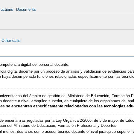
ructions
Documents
Other calls
ompetencia digital del personal docente.
cia digital docente por un proceso de análisis y validación de evidencias par
e haya desempeñado funciones relacionadas específicamente con las tecnolog
iversitarias del ámbito de gestión del Ministerio de Educación, Formación Pr
docente o nivel jerárquico superior, en cualquiera de los organismos del ámb
ones
se encuentren específicamente relacionadas con las tecnologías edu
 de enseñanzas reguladas por la Ley Orgánica 2/2006, de 3 de mayo, de Educac
tión del Ministerio de Educación, Formación Profesional y Deportes.
al menos, dos años como asesor técnico docente o nivel jerárquico superior, 