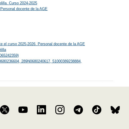
lilla. Curso 2024-2025
. Personal docente de la AGE
nte el curso 2025-2026. Personal docente de la AGE
illa
3065242359)
289N0680236604, 289N0680240617, 51000389238884,