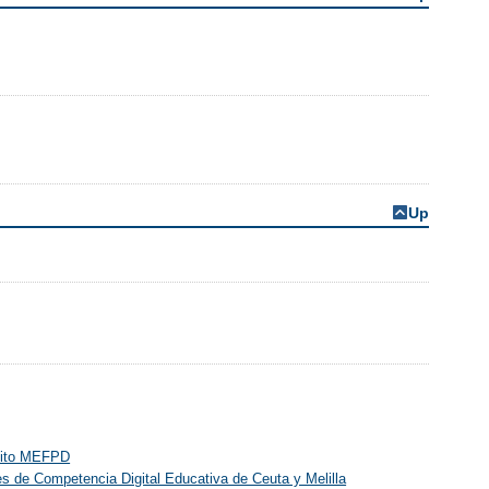
Up
mbito MEFPD
res de Competencia Digital Educativa de Ceuta y Melilla