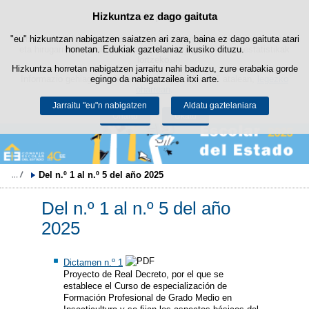
Hizkuntza ez dago gaituta
Cookie politika
Edukira salto egin
"eu" hizkuntzan nabigatzen saiatzen ari zara, baina ez dago gaituta atari
Webgune honek berezko cookie-ak erabiltzen ditu nabigazioa errazteko
eta hirugarrenen cookie-ak erabilera- eta gogobetetasun-estatistikak
honetan. Edukiak gaztelaniaz ikusiko dituzu.
lortzeko.
Hizkuntza horretan nabigatzen jarraitu nahi baduzu, zure erabakia gorde
Informazio gehiago lor dezakezu gure "Cookie-ak" atalean,
egingo da nabigatzailea itxi arte.
legezko
oharrean
.
Jarraitu "eu"n nabigatzen
Aldatu gaztelaniara
Onartu
Ukatu
Del n.º 1 al n.º 5 del año 2025
Del n.º 1 al n.º 5 del año
2025
Dictamen n.º 1
Proyecto de Real Decreto, por el que se
establece el Curso de especialización de
Formación Profesional de Grado Medio en