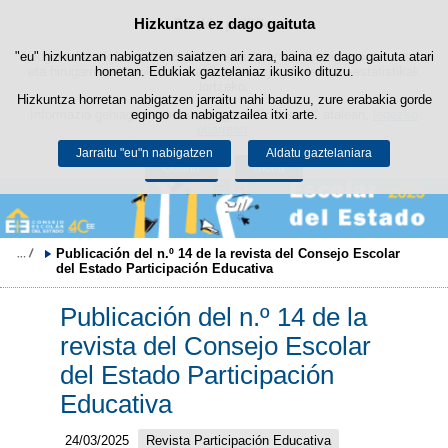
Hizkuntza ez dago gaituta
Cookie politika
Edukira salto egin
"eu" hizkuntzan nabigatzen saiatzen ari zara, baina ez dago gaituta atari
Webgune honek berezko cookie-ak erabiltzen ditu nabigazioa errazteko
eta hirugarrenen cookie-ak erabilera- eta gogobetetasun-estatistikak
honetan. Edukiak gaztelaniaz ikusiko dituzu.
lortzeko.
Hizkuntza horretan nabigatzen jarraitu nahi baduzu, zure erabakia gorde
Informazio gehiago lor dezakezu gure "Cookie-ak" atalean,
egingo da nabigatzailea itxi arte.
legezko
oharrean
.
Jarraitu "eu"n nabigatzen
Aldatu gaztelaniara
Onartu
Ukatu
Publicación del n.º 14 de la revista del Consejo Escolar 
del Estado Participación Educativa
Publicación del n.º 14 de la
revista del Consejo Escolar
del Estado Participación
Educativa
24/03/2025
Revista Participación Educativa