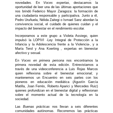
novedades. En
Voces expertas
, destacamos la
oportunidad de leer una de las últimas aportaciones que
nos brindó Federico Mayor Zaragoza: la formación de
una ciudadanía responsable y participativa. Junto a él,
Pedro Uruñuela, Nélida Zaitegi o Ismael Sanz abordan la
convivencia social, el cuidado de quienes cuidan y el
impacto del bienestar en el rendimiento escolar.
Incorporamos a este grupo a Violeta Assiego, quien
impulsó la LOPIVI -Ley Integral de Protección a la
Infancia y la Adolescencia frente a la Violencia-, y a
María Terol y Ana Koerting , expertas en bienestar
afectivo y sexual.
En
Voces en primera persona
nos encontramos la
primera novedad de esta edición. Entrevistamos a
través de una videoconferencia a Luis Rojas Marcos
quien reflexiona sobre el bienestar emocional; y
mantenemos un Encuentro en seis partes con los
pioneros en educación mediática (Agustín García
Matilla, Joan Ferrés, Roberto Aparici y Mercedes Ruiz)
quienes profundizan en el bienestar digital y reflexionan
sobre el momento actual de la tecnología en la
sociedad.
Las
Buenas prácticas
nos llevan a seis diferentes
comunidades autónomas. Recorremos las prácticas