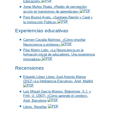
Educación»
Jorge Muñoz Ruata. «Redes de percepción-
acción en transtornos de aprendizaje»
Pere Brunsó Ayats. «Santiago Ramón y Cajal y
la Instrucción Pública»
Experiencias educativas
Carmen Cavada Martínez. «Cómo enseñar
Neurociencia a profanos»
Pilar Martín Lobo. «La Neurociencia en la
formación inicial de educadores. Una experiencia
innovadora»
Recensiones
Eduardo López López.José Antonio Marina
(2012) «La Inteligencia Ejecutiva». Ariel, Madrid
Luis Miguel García Moreno. Blakemore, S.J. y
Frith, U. (2007): «Cómo aprende el cerebro».
Ariel, Barcelona
Libros. Reseñas