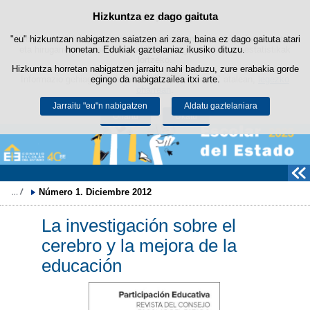
Hizkuntza ez dago gaituta
Cookie politika
Edukira salto egin
"eu" hizkuntzan nabigatzen saiatzen ari zara, baina ez dago gaituta atari
Webgune honek berezko cookie-ak erabiltzen ditu nabigazioa errazteko
eta hirugarrenen cookie-ak erabilera- eta gogobetetasun-estatistikak
honetan. Edukiak gaztelaniaz ikusiko dituzu.
lortzeko.
Hizkuntza horretan nabigatzen jarraitu nahi baduzu, zure erabakia gorde
Informazio gehiago lor dezakezu gure "Cookie-ak" atalean,
egingo da nabigatzailea itxi arte.
legezko
oharrean
.
Jarraitu "eu"n nabigatzen
Aldatu gaztelaniara
Onartu
Ukatu
Número 1. Diciembre 2012
La investigación sobre el
cerebro y la mejora de la
educación