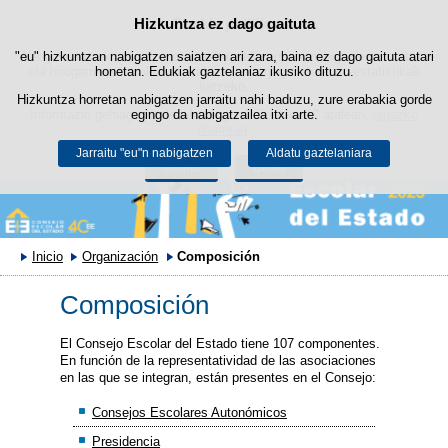
Hizkuntza ez dago gaituta
Cookie politika
Edukira salto egin
"eu" hizkuntzan nabigatzen saiatzen ari zara, baina ez dago gaituta atari
Webgune honek berezko cookie-ak erabiltzen ditu nabigazioa errazteko
eta hirugarrenen cookie-ak erabilera- eta gogobetetasun-estatistikak
honetan. Edukiak gaztelaniaz ikusiko dituzu.
lortzeko.
Hizkuntza horretan nabigatzen jarraitu nahi baduzu, zure erabakia gorde
Informazio gehiago lor dezakezu gure "Cookie-ak" atalean,
egingo da nabigatzailea itxi arte.
legezko
oharrean
.
Jarraitu "eu"n nabigatzen
Aldatu gaztelaniara
Onartu
Ukatu
Inicio
Organización
Composición
Composición
El Consejo Escolar del Estado tiene 107 componentes.
En función de la representatividad de las asociaciones
en las que se integran, están presentes en el Consejo:
Consejos Escolares Autonómicos
Presidencia