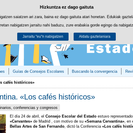
Hizkuntza ez dago gaituta
Cookie politika
Edukira salto egin
biltzen ditu nabigazioa errazteko eta hirugarrenen cookie-ak erabilera- eta 
gatzen saiatzen ari zara, baina ez dago gaituta atari honetan. Edukiak gaztel
retan nabigatzen jarraitu nahi baduzu, zure erabakia gorde egingo da nabigatzai
Informazio gehiago lor dezakezu gure "Cookie-ak" atalean,
legezko oharrean
.
Jarraitu "eu"n nabigatzen
Onartu
Ukatu
Aldatu gaztelaniara
nes
Guías de Consejos Escolares
Buscando la convergencia
Revi
 cafés históricos»
ina. «Los cafés históricos»
narios, conferencias y congresos
El día 24 de abril, el
Consejo Escolar del Estado
estuvo representado,
«Cervantes»
de Madrid , con motivo de su
«Semana Cervantina»
, en 
Bellas Artes de San Fernando
, dictó la Conferencia
«Los cafés histó