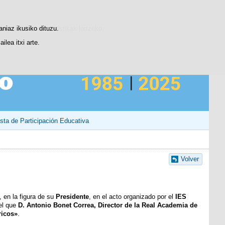
Contacto
gogobetetasun-estatistikak lortzeko.
aniaz ikusiko dituzu.
lea itxi arte.
sta de Participación Educativa
Volver
 en la figura de su
Presidente
, en el acto organizado por el
IES
el que
D. Antonio Bonet Correa, Director de la Real Academia de
ricos»
.