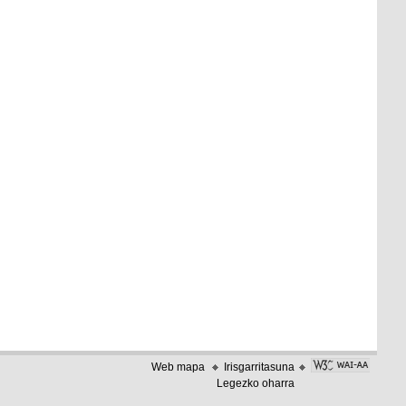
Web mapa
Irisgarritasuna
Legezko oharra