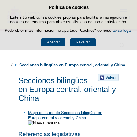
Política de cookies
Saltar ao contido
Menú
Este sitio web utiliza cookies propias para facilitar a navegación e
cookies de terceiros para obter estatísticas de uso e satisfacción.
Pode obter máis información no apartado "Cookies" do noso
aviso legal
.
Aceptar
Rexeitar
Buscador
Secciones bilingües en Europa central, oriental y China
Volver
Secciones bilingües
en Europa central, oriental y
China
Mapa de la red de Secciones bilingües en
Europa central y oriental y China
Referencias legislativas