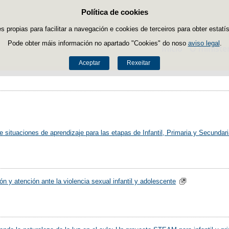
Política de cookies
Saltar ao contido
es propias para facilitar a navegación e cookies de terceiros para obter estatí
Pode obter máis información no apartado "Cookies" do noso
aviso legal
.
Inicio
O ministe
Aceptar
Rexeitar
e situaciones de aprendizaje para las etapas de Infantil, Primaria y Secundar
n y atención ante la violencia sexual infantil y adolescente