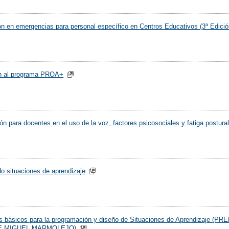
n en emergencias para personal específico en Centros Educativos (3ª Edició
ón al programa PROA+
ón para docentes en el uso de la voz, factores psicosociales y fatiga postural
o situaciones de aprendizaje
ios básicos para la programación y diseño de Situaciones de Aprend
E MIGUEL MARMOLEJO)