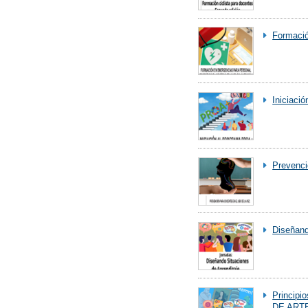
Formació
Iniciaci
Prevenci
Diseñand
Princip
DE ART