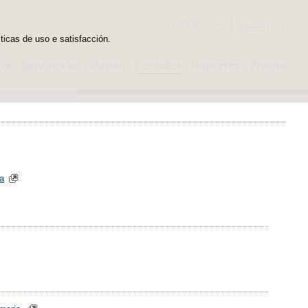
Buscador
Galego
sticas de uso e satisfacción.
rio
Servizos ao cidadán
Contidos
Deportes
Prensa
ia