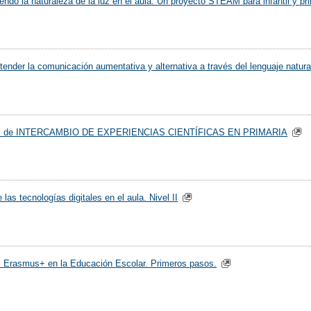
endo la naturaleza de la luz en el aula: Un proyecto STEAM para infantil y pri
ender la comunicación aumentativa y alternativa a través del lenguaje natural
s de INTERCAMBIO DE EXPERIENCIAS CIENTÍFICAS EN PRIMARIA
 las tecnologías digitales en el aula. Nivel II
 Erasmus+ en la Educación Escolar. Primeros pasos.