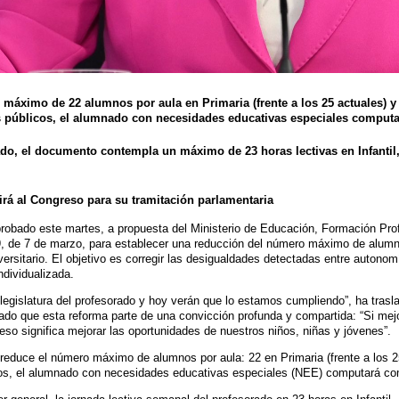
máximo de 22 alumnos por aula en Primaria (frente a los 25 actuales) y d
 públicos, el alumnado con necesidades educativas especiales comput
do, el documento contempla un máximo de 23 horas lectivas en Infantil,
tirá al Congreso para su tramitación parlamentaria
robado este martes, a propuesta del Ministerio de Educación, Formación Prof
9, de 7 de marzo, para establecer una reducción del número máximo de alumn
iversitario. El objetivo es corregir las desigualdades detectadas entre autono
dividualizada.
 legislatura del profesorado y hoy verán que lo estamos cumpliendo”, ha trasl
lcado que esta reforma parte de una convicción profunda y compartida: “Si m
eso significa mejorar las oportunidades de nuestros niños, niñas y jóvenes”.
e reduce el número máximo de alumnos por aula: 22 en Primaria (frente a los 2
cos, el alumnado con necesidades educativas especiales (NEE) computará co