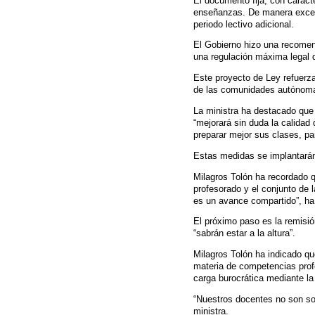
El documento fija, con carácte
enseñanzas. De manera excep
periodo lectivo adicional.
El Gobierno hizo una recomen
una regulación máxima legal d
Este proyecto de Ley refuerza
de las comunidades autónom
La ministra ha destacado que
“mejorará sin duda la calidad
preparar mejor sus clases, pa
Estas medidas se implantarán,
Milagros Tolón ha recordado q
profesorado y el conjunto de 
es un avance compartido”, ha
El próximo paso es la remisió
“sabrán estar a la altura”.
Milagros Tolón ha indicado qu
materia de competencias profe
carga burocrática mediante l
“Nuestros docentes no son sol
ministra.