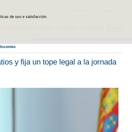
Buscador
Galego
sticas de uso e satisfacción.
rio
Servizos ao cidadán
Contidos
Deportes
Prensa
 docentes
os y fija un tope legal a la jornada