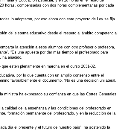
, Primaria y Educación Especial, y en 18 horas en el resto de
 20 horas, compensadas con dos horas complementarias por cada
odas lo adoptaron, por eso ahora con este proyecto de Ley se fija
hesión del sistema educativo desde el respeto al ámbito competencial
mparta la atención a esos alumnos con otro profesor o profesora,
iante”. “Es una apuesta por dar más tiempo al profesorado para
, ha añadido.
 de que estén plenamente en marcha en el curso 2031-32.
ducativa, por lo que cuenta con un amplio consenso entre el
aminó favorablemente el documento. “No es una decisión unilateral,
 la ministra ha expresado su confianza en que las Cortes Generales
 la calidad de la enseñanza y las condiciones del profesorado en
nte, formación permanente del profesorado, y en la reducción de la
a día el presente y el futuro de nuestro país”, ha sostenido la