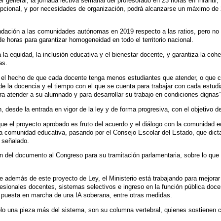
r general, la jornada lectiva semanal del profesorado en 23 horas en Infantil
cional, y por necesidades de organización, podrá alcanzarse un máximo de
dación a las comunidades autónomas en 2019 respecto a las ratios, pero no t
e horas para garantizar homogeneidad en todo el territorio nacional.
 la equidad, la inclusión educativa y el bienestar docente, y garantiza la co
as.
 el hecho de que cada docente tenga menos estudiantes que atender, o que co
 de la docencia y el tiempo con el que se cuenta para trabajar con cada estud
ra atender a su alumnado y para desarrollar su trabajo en condiciones dignas”
 desde la entrada en vigor de la ley y de forma progresiva, con el objetivo
ue el proyecto aprobado es fruto del acuerdo y el diálogo con la comunidad e
la comunidad educativa, pasando por el Consejo Escolar del Estado, que dict
 señalado.
n del documento al Congreso para su tramitación parlamentaria, sobre lo que
e además de este proyecto de Ley, el Ministerio está trabajando para mejorar
sionales docentes, sistemas selectivos e ingreso en la función pública doce
a puesta en marcha de una IA soberana, entre otras medidas.
o una pieza más del sistema, son su columna vertebral, quienes sostienen cad