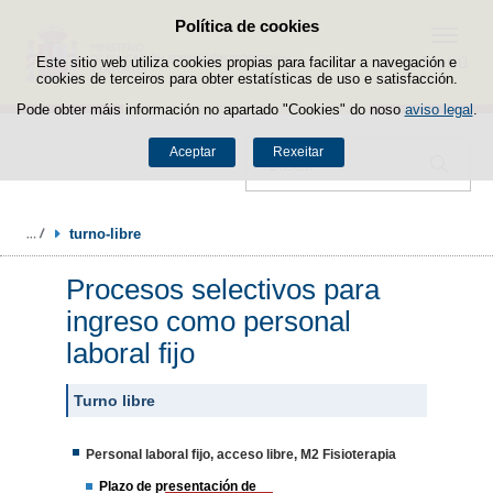
Política de cookies
Saltar ao contido
Menú
Este sitio web utiliza cookies propias para facilitar a navegación e
cookies de terceiros para obter estatísticas de uso e satisfacción.
Pode obter máis información no apartado "Cookies" do noso
aviso legal
.
Aceptar
Rexeitar
Buscador
turno-libre
Procesos selectivos para
ingreso como personal
laboral fijo
Turno libre
Personal laboral fijo, acceso libre, M2 Fisioterapia
Plazo de presentación de